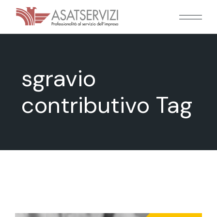
Skip
to
the
content
sgravio
contributivo Tag